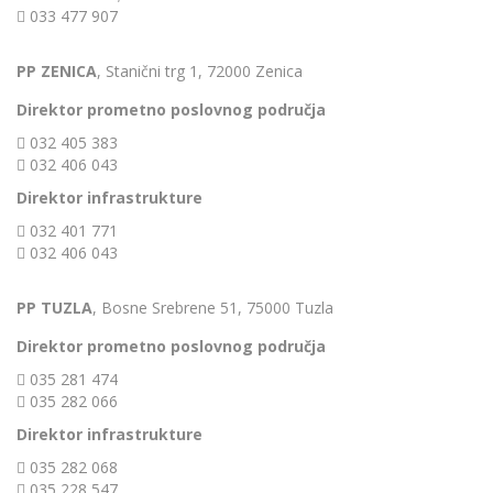
033 477 907
PP ZENICA
, Stanični trg 1, 72000 Zenica
Direktor prometno poslovnog područja
032 405 383
032 406 043
Direktor infrastrukture
032 401 771
032 406 043
PP TUZLA
, Bosne Srebrene 51, 75000 Tuzla
Direktor prometno poslovnog područja
035 281 474
035 282 066
Direktor infrastrukture
035 282 068
035 228 547