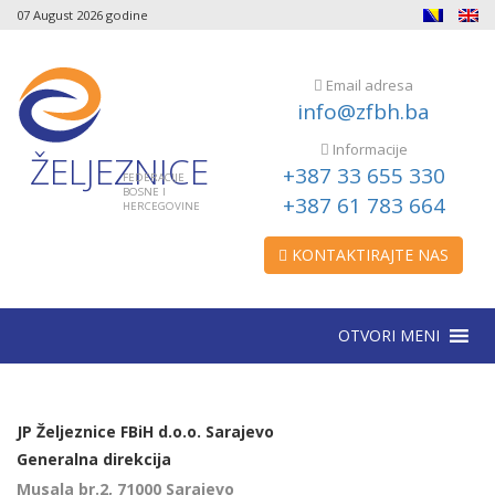
07 August 2026 godine
Email adresa
info@zfbh.ba
Informacije
ŽELJEZNICE
+387 33 655 330
FEDERACIJE
BOSNE I
+387 61 783 664
HERCEGOVINE
KONTAKTIRAJTE NAS
OTVORI MENI
JP Željeznice FBiH d.o.o. Sarajevo
Generalna direkcija
Musala br.2, 71000 Sarajevo