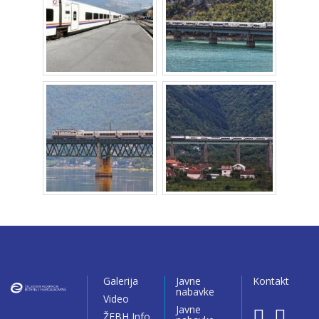
Galerija
Javne
Kontakt
nabavke
Video
Javne
ŽFBH Info