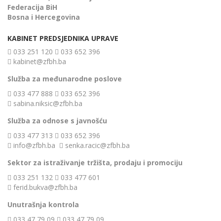
Federacija BiH
Bosna i Hercegovina
KABINET PREDSJEDNIKA UPRAVE
033 251 120
033 652 396
kabinet@zfbh.ba
Služba za međunarodne poslove
033 477 888
033 652 396
sabina.niksic@zfbh.ba
Služba za odnose s javnošću
033 477 313
033 652 396
info@zfbh.ba
senka.racic@zfbh.ba
Sektor za istraživanje tržišta, prodaju i promociju
033 251 132
033 477 601
ferid.bukva@zfbh.ba
Unutrašnja kontrola
033 47 79 09
033 47 79 09