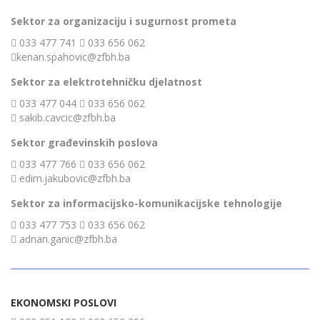
Sektor za organizaciju i sugurnost prometa
033 477 741
033 656 062
kenan.spahovic@zfbh.ba
Sektor za elektrotehničku djelatnost
033 477 044
033 656 062
sakib.cavcic@zfbh.ba
Sektor građevinskih poslova
033 477 766
033 656 062
edim.jakubovic@zfbh.ba
Sektor za informacijsko-komunikacijske tehnologije
033 477 753
033 656 062
adnan.ganic@zfbh.ba
EKONOMSKI POSLOVI