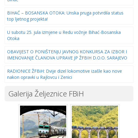
BIHAĆ – BOSANSKA OTOKA: Unska pruga potvrdila status
top ljetnog projekta!
U subotu 25. jula izmjene u Redu vožnje Bihać-Bosanska
Otoka
OBAVIJEST O PONIŠTENJU JAVNOG KONKURSA ZA IZBOR I
IMENOVANJE ČLANOVA UPRAVE JP ŽFBIH D.O.O. SARAJEVO
RADIONICE ŽFBiH: Dvije dizel lokomotive izašle kao nove
nakon opravki u Rajlovcu i Zenici
Galerija Željeznice FBiH