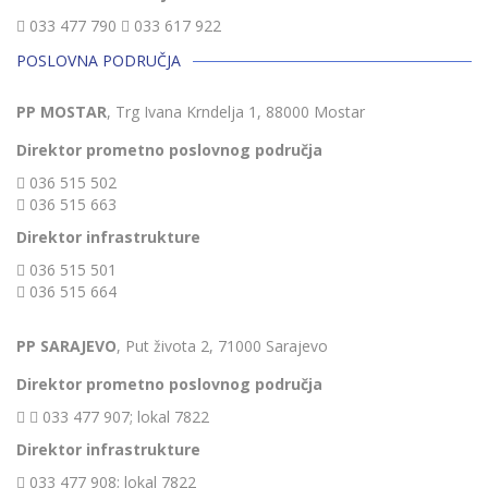
033 477 790
033 617 922
POSLOVNA PODRUČJA
PP MOSTAR
, Trg Ivana Krndelja 1, 88000 Mostar
Direktor prometno poslovnog područja
036 515 502
036 515 663
Direktor infrastrukture
036 515 501
036 515 664
PP SARAJEVO
, Put života 2, 71000 Sarajevo
Direktor prometno poslovnog područja
033 477 907; lokal 7822
Direktor infrastrukture
033 477 908; lokal 7822