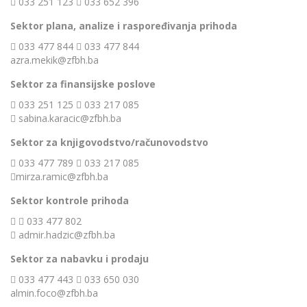
033 251 123
033 652 396
Sektor plana, analize i raspoređivanja prihoda
033 477 844
033 477 844
azra.mekik@zfbh.ba
Sektor za finansijske poslove
033 251 125
033 217 085
sabina.karacic@zfbh.ba
Sektor za knjigovodstvo/računovodstvo
033 477 789
033 217 085
mirza.ramic@zfbh.ba
Sektor kontrole prihoda
033 477 802
admir.hadzic@zfbh.ba
Sektor za nabavku i prodaju
033 477 443
033 650 030
almin.foco@zfbh.ba