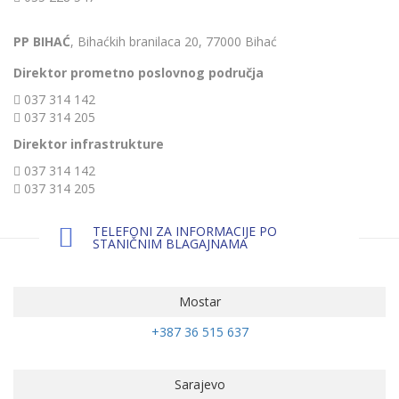
PP BIHAĆ
, Bihaćkih branilaca 20, 77000 Bihać
Direktor prometno poslovnog područja
037 314 142
037 314 205
Direktor infrastrukture
037 314 142
037 314 205
TELEFONI ZA INFORMACIJE PO
STANIČNIM BLAGAJNAMA
Mostar
+387 36 515 637
Sarajevo