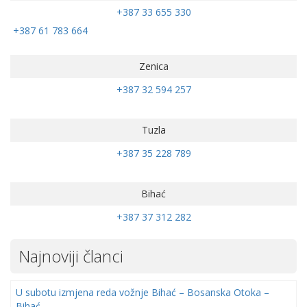
+387 33 655 330
+387 61 783 664
Zenica
+387 32 594 257
Tuzla
+387 35 228 789
Bihać
+387 37 312 282
Najnoviji članci
U subotu izmjena reda vožnje Bihać – Bosanska Otoka –
Bihać