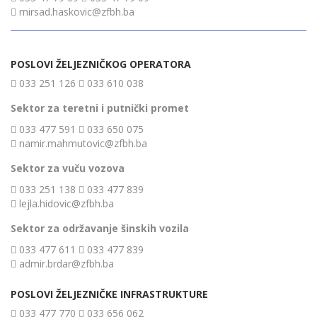
mirsad.haskovic@zfbh.ba
POSLOVI ŽELJEZNIČKOG OPERATORA
033 251 126
033 610 038
Sektor za teretni i putnički promet
033 477 591
033 650 075
namir.mahmutovic@zfbh.ba
Sektor za vuču vozova
033 251 138
033 477 839
lejla.hidovic@zfbh.ba
Sektor za održavanje šinskih vozila
033 477 611
033 477 839
admir.brdar@zfbh.ba
POSLOVI ŽELJEZNIČKE INFRASTRUKTURE
033 477 770
033 656 062