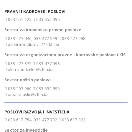
PRAVNI I KADROVSKI POSLOVI
033 251 123
033 652 396
Sektor za imovinsko pravne poslove
033 477 446; 033 477 599
033 477 598
asmira.hujdurovic@zfbh.ba
Sektor za organizaciono pravne i kadrovske poslove i KIS
033 477 375
033 477 598
alem.mudzelet@zfbh.ba
Sektor opštih poslova
033 207 960
033 652 396
amar.muslic@zfbh.ba
POSLOVI RAZVOJA I INVESTICIJA
033 617 754; 033 477 792
033 617 922
Sektor za investicije